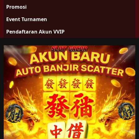
Promosi
Event Turnamen
Pendaftaran Akun VVIP