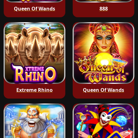
Queen Of Wands
888
Extreme Rhino
Queen Of Wands