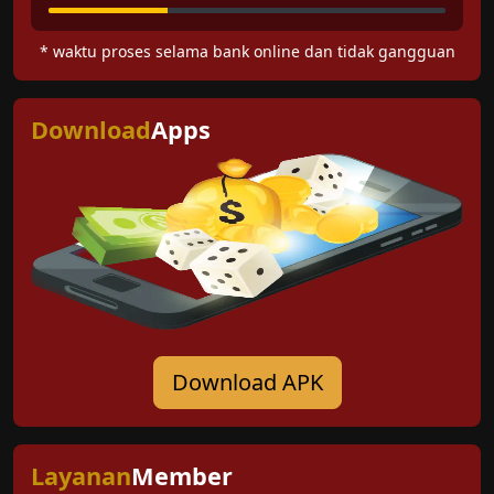
* waktu proses selama bank online dan tidak gangguan
Download
Apps
Download APK
Layanan
Member