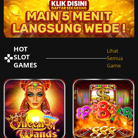
HOT
Lihat
SLOT
Semua
GAMES
Game