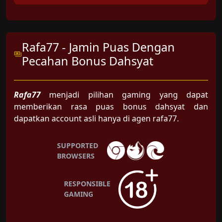
Rafa77 - Jamin Puas Dengan
Pecahan Bonus Dahsyat
Rafa77
menjadi pilihan gaming yang dapat
memberikan rasa puas bonus dahsyat dan
dapatkan account asli hanya di agen rafa77.
SUPPORTED
BROWSERS
RESPONSIBLE
GAMING