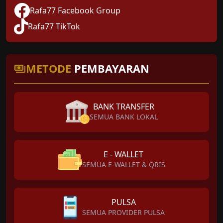
Rafa77 Facebook Group
Rafa77 TikTok
METODE
PEMBAYARAN
BANK TRANSFER
SEMUA BANK LOKAL
E - WALLET
SEMUA E-WALLET & QRIS
PULSA
SEMUA PROVIDER PULSA